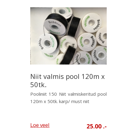
Niit valmis pool 120m x
50tk.
Pooliniit 150 Niit valmiskeritud pool
120m x 50tk. karp/ must niit
Loe veel
25.00 .-