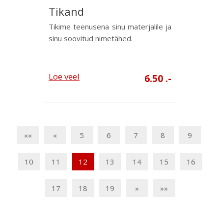
Tikand
Tikime teenusena sinu materjalile ja
sinu soovitud nimetähed.
Loe veel
6.50 .-
««
«
5
6
7
8
9
10
11
12
13
14
15
16
17
18
19
»
»»