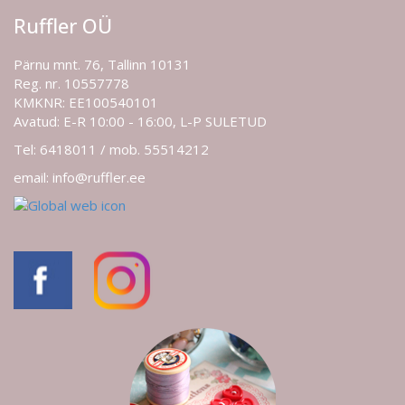
Ruffler OÜ
Pärnu mnt. 76, Tallinn 10131
Reg. nr. 10557778
KMKNR: EE100540101
Avatud: E-R 10:00 - 16:00, L-P SULETUD
Tel: 6418011 / mob. 55514212
email: info@ruffler.ee