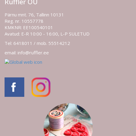
Ruffler OÜ
Pärnu mnt. 76, Tallinn 10131
Reg. nr. 10557778
KMKNR: EE100540101
Avatud: E-R 10:00 - 16:00, L-P SULETUD
Tel: 6418011 / mob. 55514212
email: info@ruffler.ee