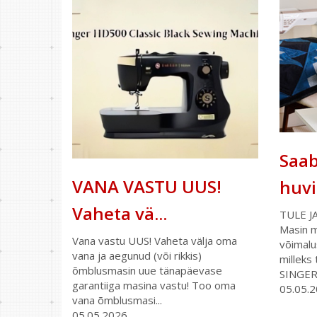
Saab
VANA VASTU UUS!
huvit
Vaheta vä...
TULE J
Masin m
Vana vastu UUS! Vaheta välja oma
võimalu
vana ja aegunud (või rikkis)
milleks
õmblusmasin uue tänapäevase
SINGER
garantiiga masina vastu! Too oma
05.05.
vana õmblusmasi...
05.05.2026