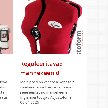
Reguleeritavad
mannekeenid
oleva
Meie poes on kohapeal koheselt
eks.
saadaval lai valik erinevat tüüpi
sta
reguleeritavaid mannekeene
Vaata
Inglismaa tootjalt Adjustoform.
06.04.2026