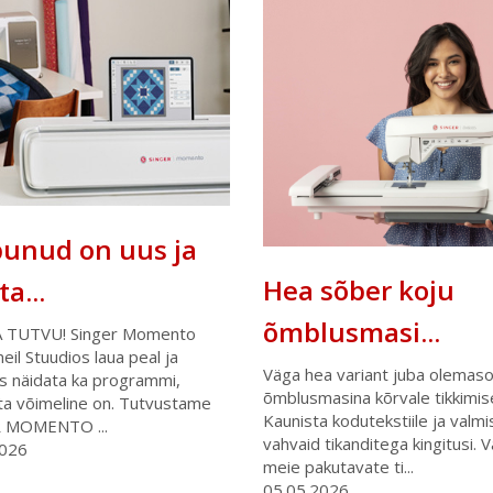
unud on uus ja
Hea sõber koju
a...
õmblusmasi...
A TUTVU! Singer Momento
eil Stuudios laua peal ja
Väga hea variant juba olemas
s näidata ka programmi,
õmblusmasina kõrvale tikkimis
 ta võimeline on. Tutvustame
Kaunista kodutekstiile ja valmi
 MOMENTO ...
vahvaid tikanditega kingitusi. 
2026
meie pakutavate ti...
05.05.2026