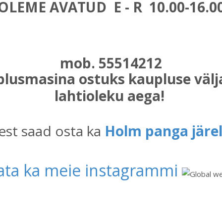
OLEME AVATUD
E - R 10.00-16.0
mob. 55514212
lusmasina ostuks kaupluse välja
lahtioleku aega!
est saad osta ka
Holm panga jär
ata ka meie instagrammi