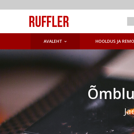
AVALEHT
HOOLDUS JA REM
Õmblu
Õmblu
Ja
Ja