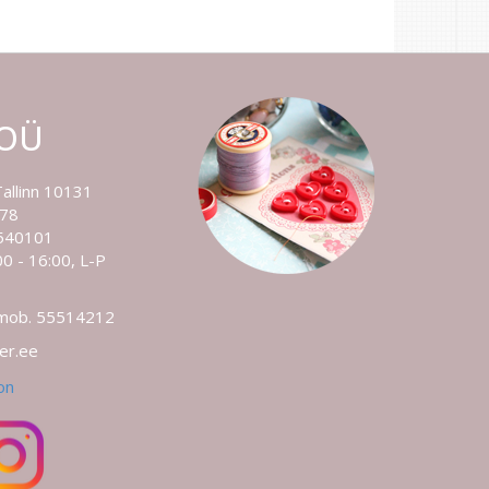
 OÜ
Tallinn 10131
778
540101
0 - 16:00, L-P
 mob. 55514212
ler.ee