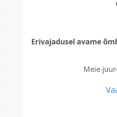
Erivajadusel avame õmb
Meie juur
Va