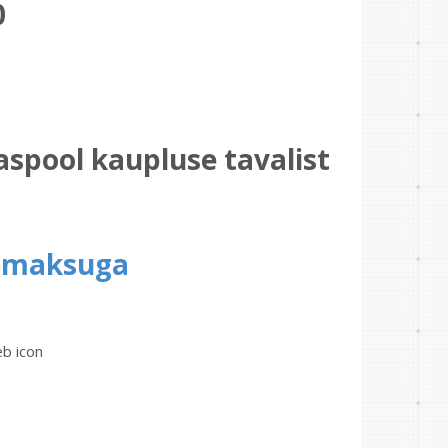
0
spool kaupluse tavalist
elmaksuga