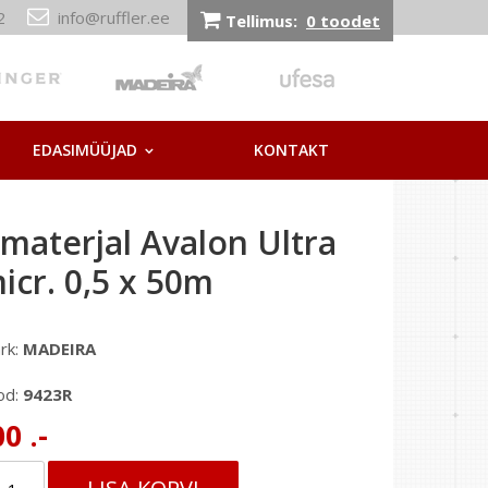
212
info@ruffler.ee
Tellimus:
0 toodet
EDASIMÜÜJAD
KONTAKT
materjal Avalon Ultra
icr. 0,5 x 50m
rk:
MADEIRA
od:
9423R
0 .-