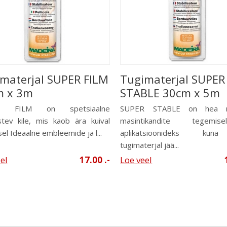
materjal SUPER FILM
Tugimaterjal SUPER
m x 3m
STABLE 30cm x 5m
R FILM on spetsiaalne
SUPER STABLE on hea ma
istev kile, mis kaob ära kuival
masintikandite tegemi
isel Ideaalne embleemide ja l...
aplikatsioonideks ku
tugimaterjal jää...
el
17.00 .-
Loe veel