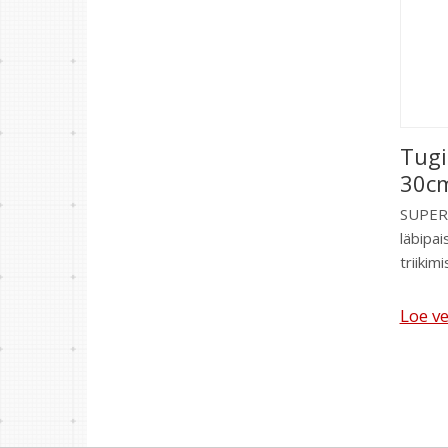
Tugi
30c
SUPE
läbipa
triikim
Loe ve