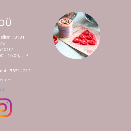
 OÜ
Tallinn 10131
778
540101
0 - 16:00, L-P
 mob. 55514212
ler.ee