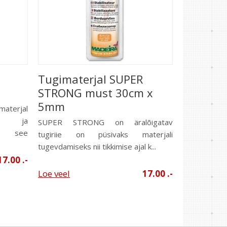
Tugimaterjal SUPER
STRONG must 30cm x
5mm
terjal
sel ja
SUPER STRONG on äralõigatav
na see
tugiriie on püsivaks materjali
tugevdamiseks nii tikkimise ajal k...
17.00 .-
Loe veel
17.00 .-