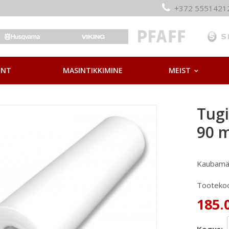
+372 55514
ONT
MASINTIKKIMINE
MEIST
Tugi
90 m
Kaubamä
Tooteko
185.0