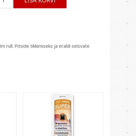
LISA KORVI
 rull. Pitside tikkimiseks ja eraldi seisvate