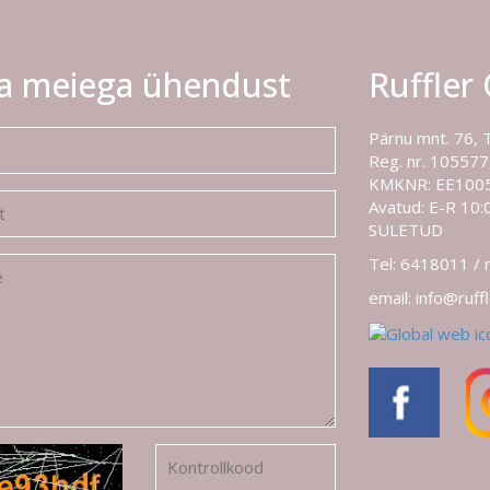
a meiega ühendust
Ruffler
Pärnu mnt. 76, 
Reg. nr. 10557
KMKNR: EE100
Avatud: E-R 10:0
SULETUD
Tel: 6418011 /
email: info@ruff