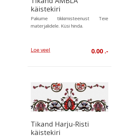
Tikand AMBLA
käistekiri
Pakume tikkimisteenust Teie
materjalidele. Küsi hinda.
Loe veel
0.00 .-
Tikand Harju-Risti
käistekiri