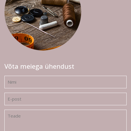
Võta meiega ühendust