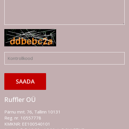
SAADA
Ruffler OÜ
Pärnu mnt. 76, Tallinn 10131
Reg. nr. 10557778
KMKNR: EE100540101