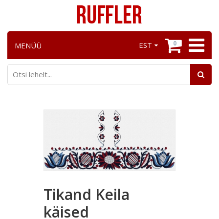
0
EST
MENÜÜ
Tikand Keila
käised