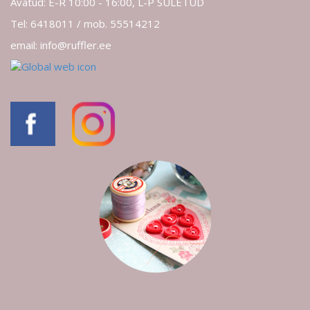
Avatud: E-R 10:00 - 16:00, L-P SULETUD
Tel: 6418011 / mob. 55514212
email: info@ruffler.ee