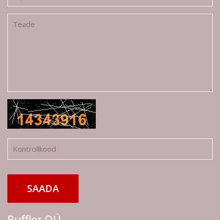
SAADA
Ruffler OÜ