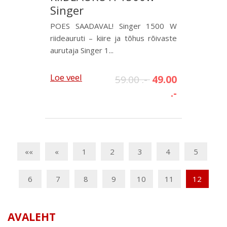
Singer
POES SAADAVAL! Singer 1500 W
riideauruti – kiire ja tõhus rõivaste
aurutaja Singer 1...
Loe veel
59.00 .-
49.00
.-
««
«
1
2
3
4
5
6
7
8
9
10
11
12
AVALEHT