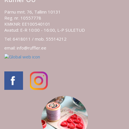
Pärnu mnt. 76, Tallinn 10131
Reg. nr. 10557778
KMKNR: EE100540101
Avatud: E-R 10:00 - 16:00, L-P SULETUD
Tel: 6418011 / mob. 55514212
email: info@ruffler.ee