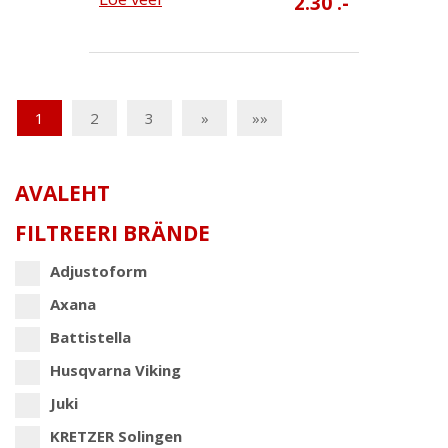
2.30 .-
1
2
3
»
»»
AVALEHT
FILTREERI BRÄNDE
Adjustoform
Axana
Battistella
Husqvarna Viking
Juki
KRETZER Solingen