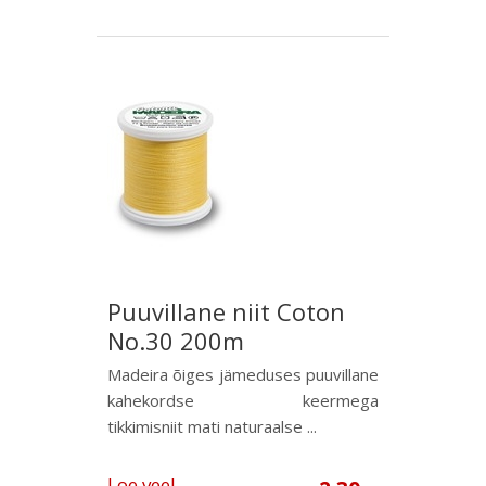
Puuvillane niit Coton
No.30 200m
Madeira õiges jämeduses puuvillane
kahekordse keermega
tikkimisniit mati naturaalse ...
Loe veel