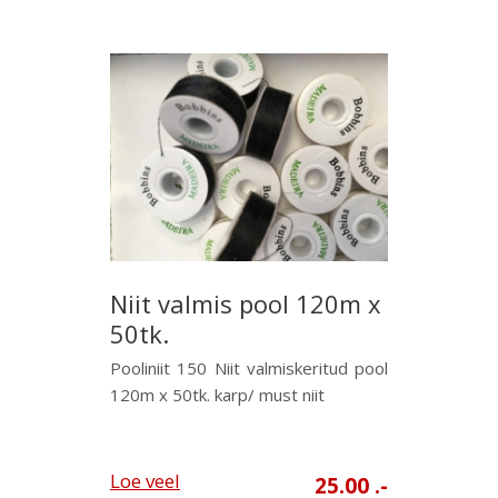
Niit valmis pool 120m x
50tk.
Pooliniit 150 Niit valmiskeritud pool
120m x 50tk. karp/ must niit
Loe veel
25.00 .-