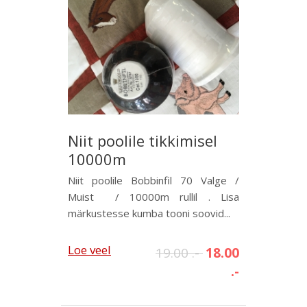
Niit poolile tikkimisel
10000m
Niit poolile Bobbinfil 70 Valge /
Muist / 10000m rullil . Lisa
märkustesse kumba tooni soovid...
Loe veel
19.00 .-
18.00
.-