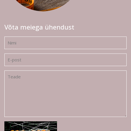
Võta meiega ühendust