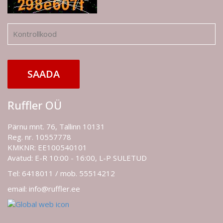
SAADA
Ruffler OÜ
Pärnu mnt. 76, Tallinn 10131
Reg. nr. 10557778
KMKNR: EE100540101
Avatud: E-R 10:00 - 16:00, L-P SULETUD
Tel: 6418011 / mob. 55514212
email: info@ruffler.ee