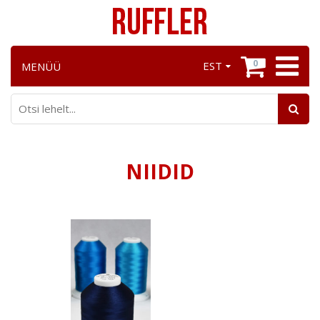
0
EST
MENÜÜ
NIIDID