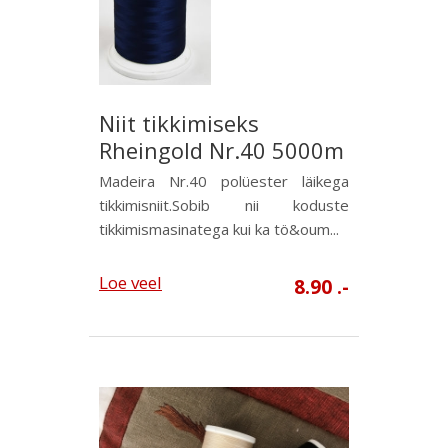
Niit tikkimiseks
Rheingold Nr.40 5000m
Madeira Nr.40 polüester läikega
tikkimisniit.Sobib nii koduste
tikkimismasinatega kui ka tö&oum...
Loe veel
8.90 .-