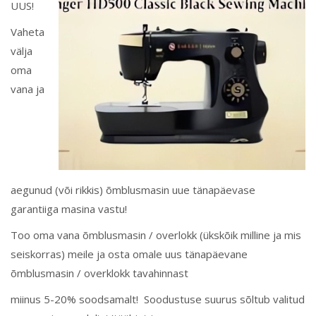
UUS!
Vaheta
välja
oma
vana ja
aegunud (või rikkis) õmblusmasin uue tänapäevase
garantiiga masina vastu!
Too oma vana õmblusmasin / overlokk (ükskõik milline ja mis
seiskorras) meile ja osta omale uus tänapäevane
õmblusmasin / overklokk tavahinnast
miinus 5-20% soodsamalt! Soodustuse suurus sõltub valitud