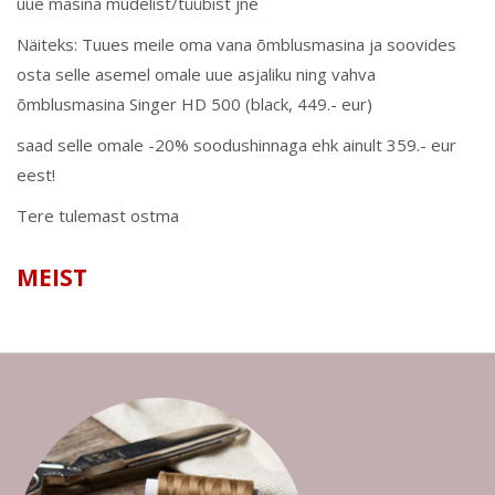
uue masina mudelist/tüübist jne
Näiteks: Tuues meile oma vana õmblusmasina ja soovides
osta selle asemel omale uue asjaliku ning vahva
õmblusmasina Singer HD 500 (black, 449.- eur)
saad selle omale -20% soodushinnaga ehk ainult 359.- eur
eest!
Tere tulemast ostma
MEIST