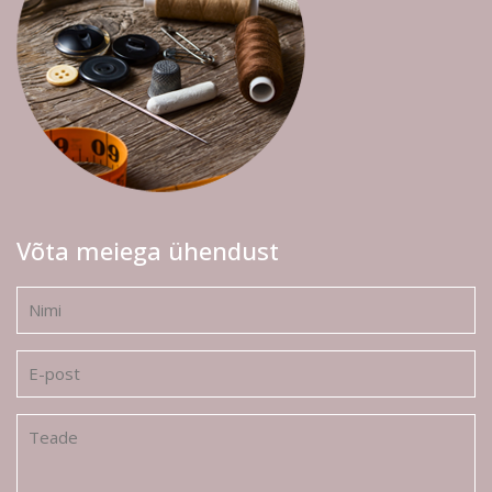
Võta meiega ühendust