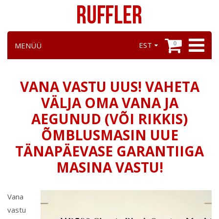
0
EST
MENÜÜ
VANA VASTU UUS! VAHETA
VÄLJA OMA VANA JA
AEGUNUD (VÕI RIKKIS)
ÕMBLUSMASIN UUE
TÄNAPÄEVASE GARANTIIGA
MASINA VASTU!
Vana
vastu