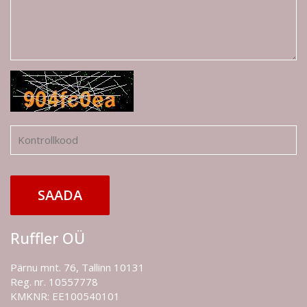
SAADA
Ruffler OÜ
Pärnu mnt. 76, Tallinn 10131
Reg. nr. 10557778
KMKNR: EE100540101