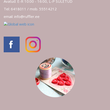
Avatud: E-R 10:00 - 16:00, L-P SULETUD
Tel: 6418011 / mob. 55514212
email: info@ruffler.ee