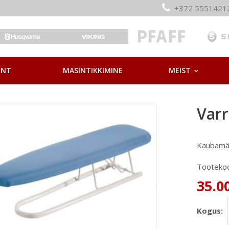
+372 55514
ONT
MASINTIKKIMINE
MEIST
Var
Kaubamä
Tooteko
35.00
Kogus: