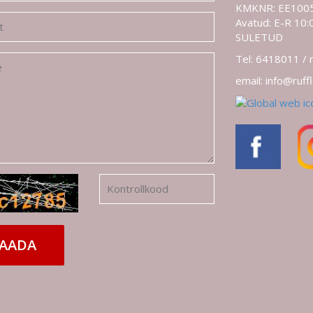
KMKNR: EE100
Avatud: E-R 10:0
SULETUD
Tel: 6418011 /
email: info@ruff
AADA