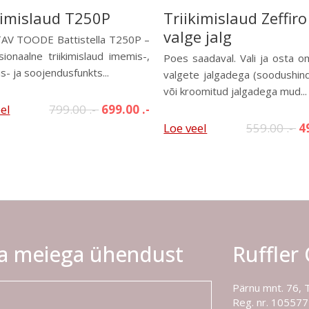
kimislaud T250P
Triikimislaud Zeffiro
valge jalg
AV TOODE Battistella T250P –
sionaalne triikimislaud imemis-,
Poes saadaval. Vali ja osta o
- ja soojendusfunkts...
valgete jalgadega (soodushind
või kroomitud jalgadega mud...
el
799.00 .-
699.00 .-
Loe veel
559.00 .-
4
a meiega ühendust
Ruffler
Pärnu mnt. 76, 
Reg. nr. 10557