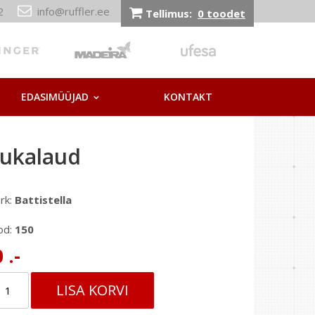
212
info@ruffler.ee
Tellimus:
0 toodet
EDASIMÜÜJAD
KONTAKT
rukalaud
rk:
Battistella
od:
150
 .-
LISA KORVI