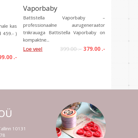
Vaporbaby
Battistella Vaporbaby –
professionaalne aurugeneraator
male kas
triikrauaga Battistella Vaporbaby on
 459.- )
kompaktne...
Loe veel
399.00 .-
379.00 .-
99.00 .-
 OÜ
Tallinn 10131
778