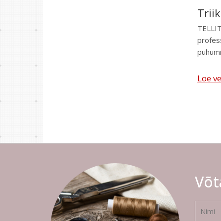
Trii
TELLIT
profes
puhumis
Loe ve
Võt