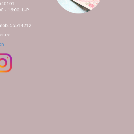
540101
0 - 16:00, L-P
 mob. 55514212
ler.ee