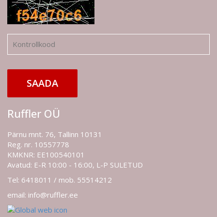
SAADA
Ruffler OÜ
Pärnu mnt. 76, Tallinn 10131
Reg. nr. 10557778
KMKNR: EE100540101
Avatud: E-R 10:00 - 16:00, L-P SULETUD
Tel: 6418011 / mob. 55514212
email: info@ruffler.ee