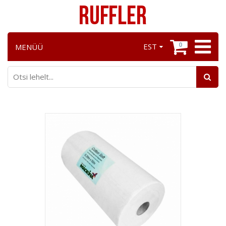
0
EST
MENÜÜ