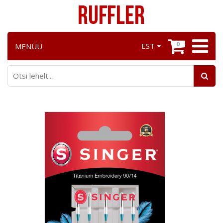
0
EST
MENÜÜ