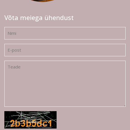
Võta meiega ühendust