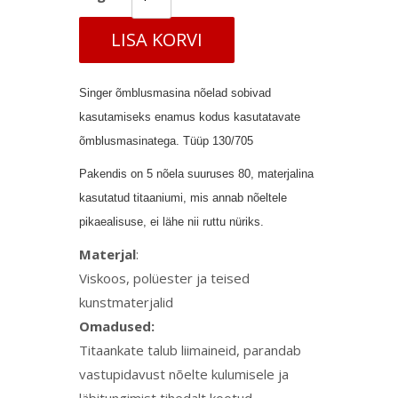
LISA KORVI
Singer õmblusmasina nõelad sobivad
kasutamiseks enamus kodus kasutatavate
õmblusmasinatega. Tüüp 130/705
Pakendis on 5 nõela suuruses 80, materjalina
kasutatud titaaniumi, mis annab nõeltele
pikaealisuse, ei lähe nii ruttu nüriks.
Materjal
:
Viskoos, polüester ja teised
kunstmaterjalid
Omadused:
Titaankate talub liimaineid, parandab
vastupidavust nõelte kulumisele ja