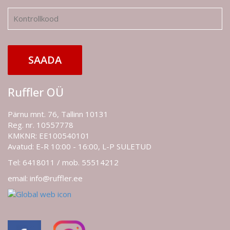
SAADA
Ruffler OÜ
Pärnu mnt. 76, Tallinn 10131
Reg. nr. 10557778
KMKNR: EE100540101
Avatud: E-R 10:00 - 16:00, L-P SULETUD
Tel: 6418011 / mob. 55514212
email: info@ruffler.ee