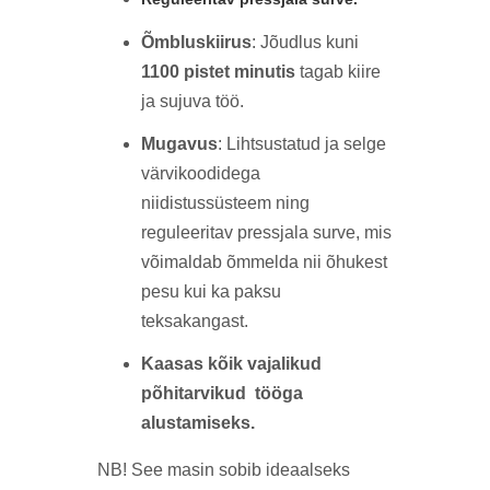
Õmbluskiirus
: Jõudlus kuni
1100 pistet minutis
tagab kiire
ja sujuva töö.
Mugavus
: Lihtsustatud ja selge
värvikoodidega
niidistussüsteem ning
reguleeritav pressjala surve, mis
võimaldab õmmelda nii õhukest
pesu kui ka paksu
teksakangast.
Kaasas kõik vajalikud
põhitarvikud tööga
alustamiseks.
NB! See masin sobib ideaalseks