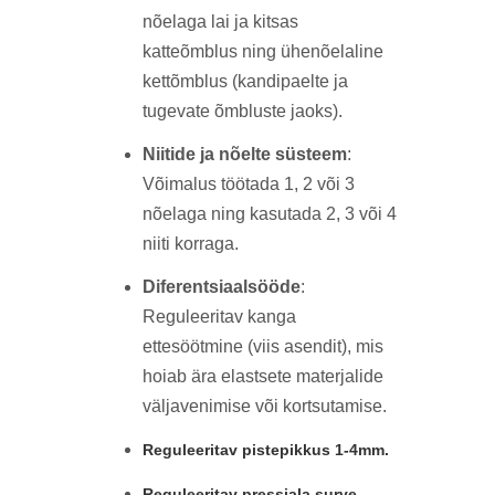
nõelaga lai ja kitsas
katteõmblus ning ühenõelaline
kettõmblus (kandipaelte ja
tugevate õmbluste jaoks).
Niitide ja nõelte süsteem
:
Võimalus töötada 1, 2 või 3
nõelaga ning kasutada 2, 3 või 4
niiti korraga.
Diferentsiaalsööde
:
Reguleeritav kanga
ettesöötmine (viis asendit), mis
hoiab ära elastsete materjalide
väljavenimise või kortsutamise.
Reguleeritav pistepikkus 1-4mm.
Reguleeritav pressjala surve.