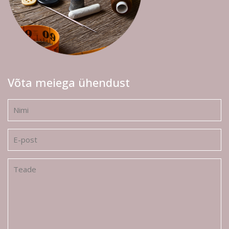
Võta meiega ühendust