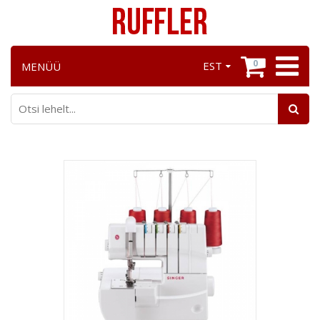
0
EST
MENÜÜ