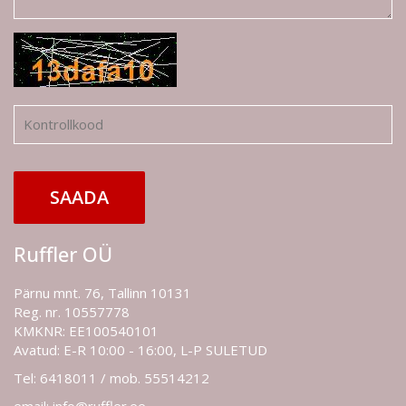
SAADA
Ruffler OÜ
Pärnu mnt. 76, Tallinn 10131
Reg. nr. 10557778
KMKNR: EE100540101
Avatud: E-R 10:00 - 16:00, L-P SULETUD
Tel: 6418011 / mob. 55514212