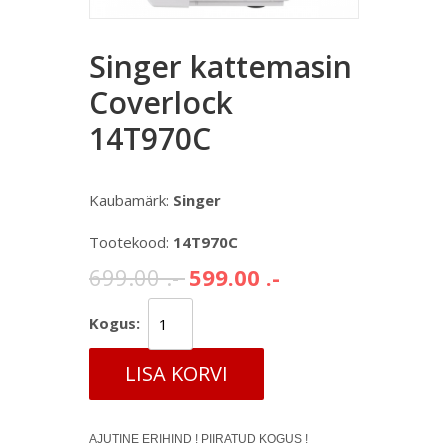
Singer kattemasin
Coverlock
14T970C
Kaubamärk:
Singer
Tootekood:
14T970C
699.00 .-
599.00 .-
Kogus:
LISA KORVI
AJUTINE ERIHIND ! PIIRATUD KOGUS !