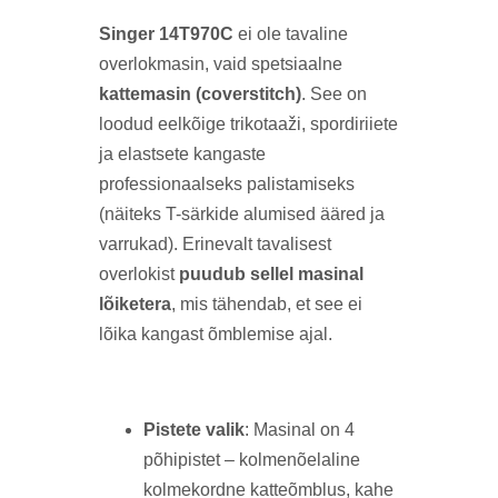
Singer 14T970C
ei ole tavaline
overlokmasin, vaid spetsiaalne
kattemasin (coverstitch)
. See on
loodud eelkõige trikotaaži, spordiriiete
ja elastsete kangaste
professionaalseks palistamiseks
(näiteks T-särkide alumised ääred ja
varrukad). Erinevalt tavalisest
overlokist
puudub sellel masinal
lõiketera
, mis tähendab, et see ei
lõika kangast õmblemise ajal.
Pistete valik
: Masinal on 4
põhipistet – kolmenõelaline
kolmekordne katteõmblus, kahe