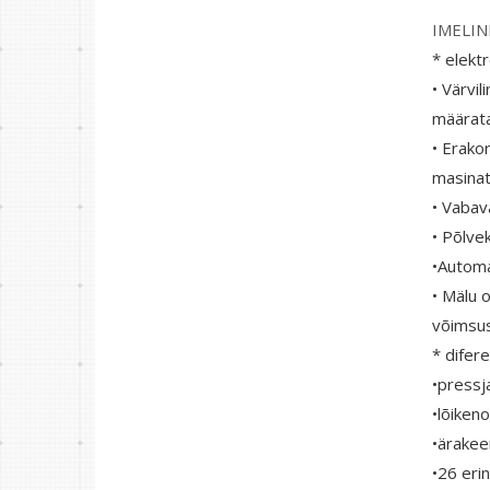
IMELIN
* elekt
• Värvi
määrat
• Erako
masinat
• Vabav
• Põlve
•Automa
• Mälu 
võimsuse
* difer
•pressj
•lõikeno
•ärakee
•26 eri