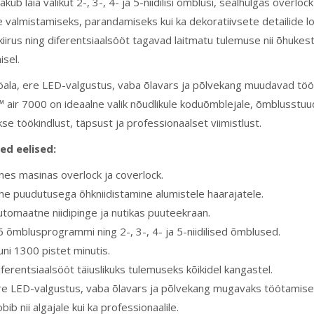
kub laia valikut 2-, 3-, 4- ja 5-niidilisi õmblusi, sealhulgas overlock
e valmistamiseks, parandamiseks kui ka dekoratiivsete detailide 
iirus ning diferentsiaalsööt tagavad laitmatu tulemuse nii õhuke
isel.
öala, ere LED-valgustus, vaba õlavars ja põlvekang muudavad tö
 air 7000 on ideaalne valik nõudlikule koduõmblejale, õmblusstu
se töökindlust, täpsust ja professionaalset viimistlust.
ed eelised:
hes masinas overlock ja coverlock.
he puudutusega õhkniidistamine alumistele haarajatele.
utomaatne niidipinge ja nutikas puuteekraan.
6 õmblusprogrammi ning 2-, 3-, 4- ja 5-niidilised õmblused.
uni 1300 pistet minutis.
ferentsiaalsööt täiuslikuks tulemuseks kõikidel kangastel.
re LED-valgustus, vaba õlavars ja põlvekang mugavaks töötamise
bib nii algajale kui ka professionaalile.