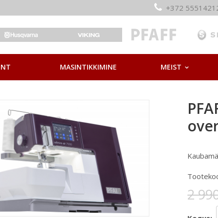
+372 55514
ONT
MASINTIKKIMINE
MEIST
PFAF
ove
Kaubamä
Tooteko
2 990