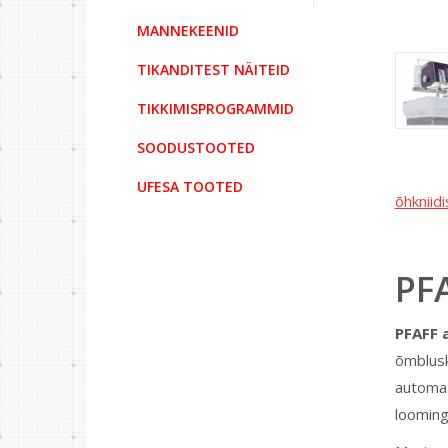
MANNEKEENID
TIKANDITEST NÄITEID
TIKKIMISPROGRAMMID
SOODUSTOOTED
UFESA TOOTED
õhkniid
PF
PFAFF 
õmblusk
automaa
looming