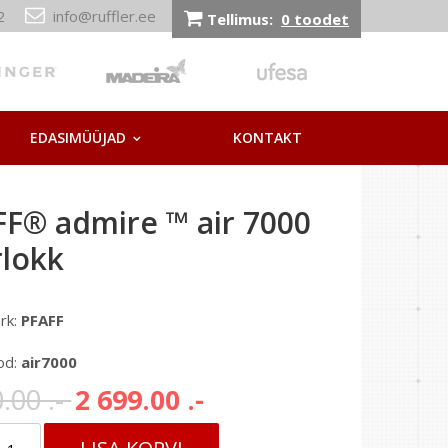
212
info@ruffler.ee
Tellimus:
0 toodet
EDASIMÜÜJAD
KONTAKT
F® admire ™ air 7000
rlokk
rk:
PFAFF
od:
air7000
.00 .-
2 699.00 .-