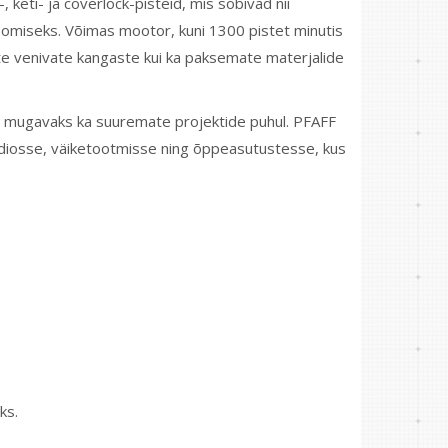
-, keti- ja coverlock-pisteid, mis sobivad nii
loomiseks. Võimas mootor, kuni 1300 pistet minutis
ste venivate kangaste kui ka paksemate materjalide
ö mugavaks ka suuremate projektide puhul. PFAFF
udiosse, väiketootmisse ning õppeasutustesse, kus
ks.