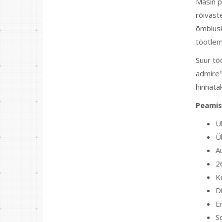
Masin pa
rõivast
õmblusk
töötlem
Suur tö
admire™
hinnatak
Peamis
Ü
Ü
A
2
K
Di
E
So