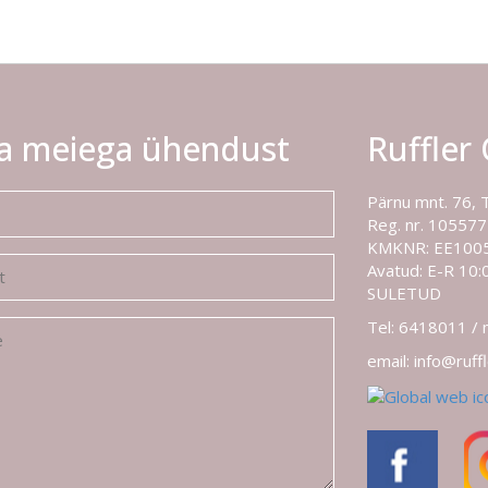
a meiega ühendust
Ruffler
Pärnu mnt. 76, 
Reg. nr. 10557
KMKNR: EE100
Avatud: E-R 10:0
SULETUD
Tel: 6418011 /
email: info@ruff