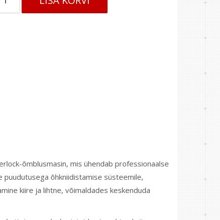
LISA KORVI
verlock-õmblusmasin, mis ühendab professionaalse
he puudutusega õhkniidistamise süsteemile,
amine kiire ja lihtne, võimaldades keskenduda