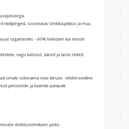
puvajutusega.
ed niidipinged, soovitatav õmbluspikkus ja muu
vuse tagamiseks - 60% heledam kui teistel
ktidele, nagu kätised, ääred ja laste riided.
tad omale sobivaima max kiiruse •elektrooniline
atud pintsetide ja kääride panipaik
rinevate õmblustehnikate jaoks.