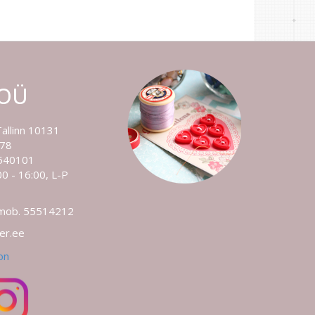
 OÜ
Tallinn 10131
778
540101
0 - 16:00, L-P
 mob. 55514212
ler.ee