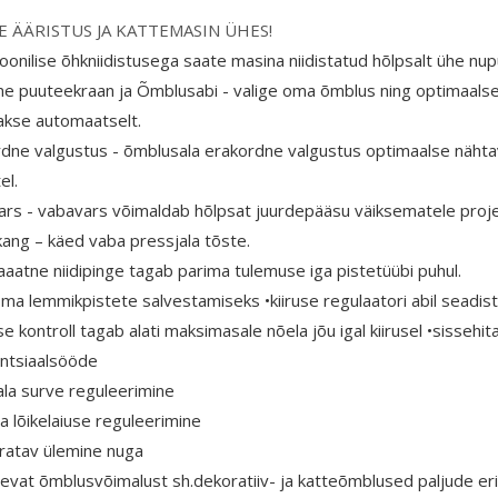
E ÄÄRISTUS JA KATTEMASIN ÜHES!
roonilise õhkniidistusega saate masina niidistatud hõlpsalt ühe nu
line puuteekraan ja Õmblusabi - valige oma õmblus ning optimaals
akse automaatselt.
rdne valgustus - õmblusala erakordne valgustus optimaalse nähta
el.
ars - vabavars võimaldab hõlpsat juurdepääsu väiksematele proje
kang – käed vaba pressjala tõste.
aatne niidipinge tagab parima tulemuse iga pistetüübi puhul.
oma lemmikpistete salvestamiseks •kiiruse regulaatori abil seadis
 kontroll tagab alati maksimasale nõela jõu igal kiirusel •sissehit
entsiaalsööde
ala surve reguleerimine
a lõikelaiuse reguleerimine
ratav ülemine nuga
nevat õmblusvõimalust sh.dekoratiiv- ja katteõmblused paljude e