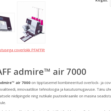
Kogus:
istusega coverlokk PFAFFilt
AFF admire™ air 7000
admire™ air 7000
on tipptasemel kombineeritud overlock- ja co
valiteedi, innovaatilise tehnoloogia ja kasutusmugavuse. Tänu ü
tsele niidipingele ning nutikale puuteekraanile on masina seadist
ule.