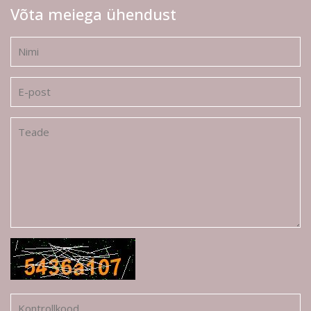
Võta meiega ühendust