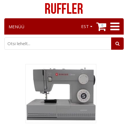
0
EST
MENÜÜ