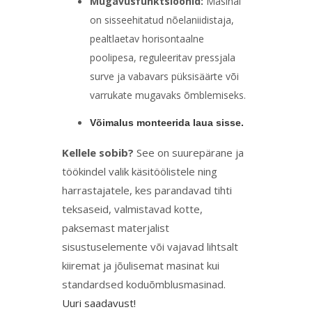
Mugavusfunktsioonid:
Masinal
on sisseehitatud nõelaniidistaja,
pealtlaetav horisontaalne
poolipesa, reguleeritav pressjala
surve ja vabavars püksisäärte või
varrukate mugavaks õmblemiseks.
Võimalus monteerida laua sisse.
Kellele sobib?
See on suurepärane ja
töökindel valik käsitöölistele ning
harrastajatele, kes parandavad tihti
teksaseid, valmistavad kotte,
paksemast materjalist
sisustuselemente või vajavad lihtsalt
kiiremat ja jõulisemat masinat kui
standardsed koduõmblusmasinad.
Uuri saadavust!