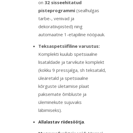
on
32 sisseehitatud
pisteprogrammi
(sealhulgas
tarbe-, venivad ja
dekoratiivpisted) ning
automaatne 1-etapiline nööpauk.
Teksaspetsiifiline varustus:
Komplekti kuulub spetsiaalne
lisataldade ja tarvikute komplekt
(kokku 9 pressjalga, sh teksatald,
üleäretald ja spetsiaalne
kõrguste ületamise plaat
paksemate õmbluste ja
üleminekute sujuvaks
läbimiseks).
.
Allalastav riidesöötja