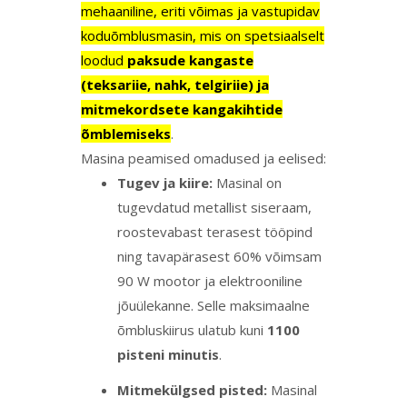
mehaaniline, eriti võimas ja vastupidav
koduõmblusmasin, mis on spetsiaalselt
loodud
paksude kangaste
(teksariie, nahk, telgiriie) ja
mitmekordsete kangakihtide
õmblemiseks
.
Masina peamised omadused ja eelised:
Tugev ja kiire:
Masinal on
tugevdatud metallist siseraam,
roostevabast terasest tööpind
ning tavapärasest 60% võimsam
90 W mootor ja elektrooniline
jõuülekanne. Selle maksimaalne
õmbluskiirus ulatub kuni
1100
pisteni minutis
.
Mitmekülgsed pisted:
Masinal