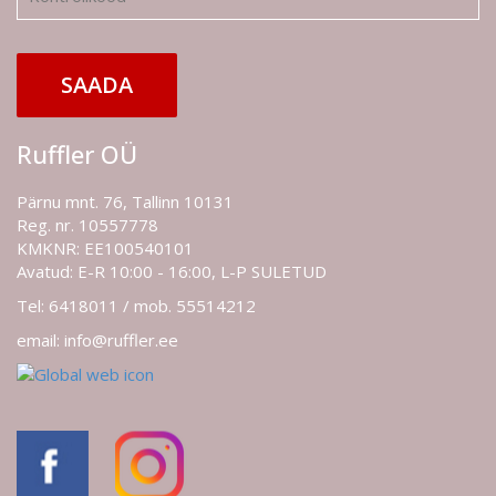
SAADA
Ruffler OÜ
Pärnu mnt. 76, Tallinn 10131
Reg. nr. 10557778
KMKNR: EE100540101
Avatud: E-R 10:00 - 16:00, L-P SULETUD
Tel: 6418011 / mob. 55514212
email: info@ruffler.ee