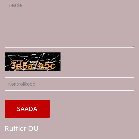
SAADA
Ruffler OÜ