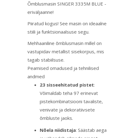
Õmblusmasin SINGER 3335M BLUE -
eriväljaanne!
Piiratud kogus! See masin on ideaalne
stiili ja funktsionaalsuse segu.
Mehhaaniline õmblusmasin millel on
vastupidav metallist sisekorpus, mis
tagab stabiilsuse.
Peamised omadused ja tehnilised
andmed
23 sisseehitatud pistet
:
Võimaldab teha 97 erinevat
pistekombinatsiooni tavaliste,
venivate ja dekoratiivsete
õmbluste jaoks.
Nõela niidistaja
: Säästab aega