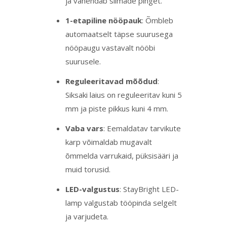
ja vähendab silmade pinget.
1-etapiline nööpauk
: Õmbleb
automaatselt täpse suurusega
nööpaugu vastavalt nööbi
suurusele.
Reguleeritavad mõõdud
:
Siksaki laius on reguleeritav kuni 5
mm ja piste pikkus kuni 4 mm.
Vaba vars
: Eemaldatav tarvikute
karp võimaldab mugavalt
õmmelda varrukaid, püksisääri ja
muid torusid.
LED-valgustus
: StayBright LED-
lamp valgustab tööpinda selgelt
ja varjudeta.