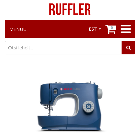
0
EST
MENÜÜ