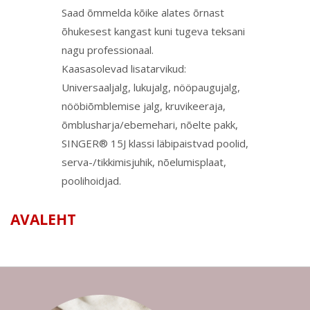
Saad õmmelda kõike alates õrnast
õhukesest kangast kuni tugeva teksani
nagu professionaal.
Kaasasolevad lisatarvikud:
Universaaljalg, lukujalg, nööpaugujalg,
nööbiõmblemise jalg, kruvikeeraja,
õmblusharja/ebemehari, nõelte pakk,
SINGER® 15J klassi läbipaistvad poolid,
serva-/tikkimisjuhik, nõelumisplaat,
poolihoidjad.
AVALEHT