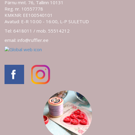
Pärnu mnt. 76, Tallinn 10131
Reg. nr. 10557778
KMKNR: EE100540101
Avatud: E-R 10:00 - 16:00, L-P SULETUD
Tel: 6418011 / mob. 55514212
email: info@ruffler.ee