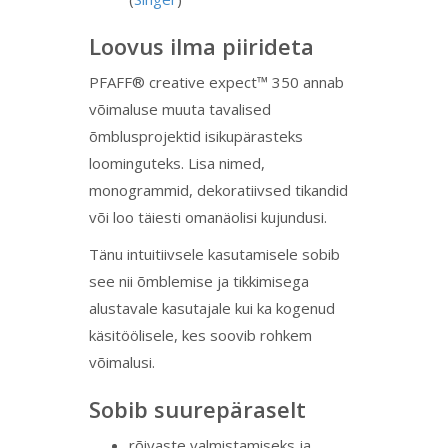
Loovus ilma piirideta
PFAFF® creative expect™ 350 annab
võimaluse muuta tavalised
õmblusprojektid isikupärasteks
loominguteks. Lisa nimed,
monogrammid, dekoratiivsed tikandid
või loo täiesti omanäolisi kujundusi.
Tänu intuitiivsele kasutamisele sobib
see nii õmblemise ja tikkimisega
alustavale kasutajale kui ka kogenud
käsitöölisele, kes soovib rohkem
võimalusi.
Sobib suurepäraselt
rõivaste valmistamiseks ja