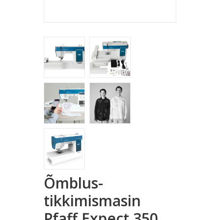
Õmblus-
tikkimismasin
Pfaff Expect 350