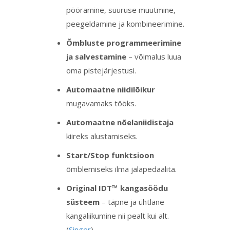
pööramine, suuruse muutmine,
peegeldamine ja kombineerimine.
Õmbluste programmeerimine
ja salvestamine
– võimalus luua
oma pistejärjestusi.
Automaatne niidilõikur
mugavamaks tööks.
Automaatne nõelaniidistaja
kiireks alustamiseks.
Start/Stop funktsioon
õmblemiseks ilma jalapedaalita.
Original IDT™ kangasöödu
süsteem
– täpne ja ühtlane
kangaliikumine nii pealt kui alt.
(
Singer
)