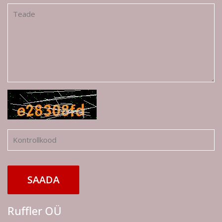
SAADA
Ruffler OÜ