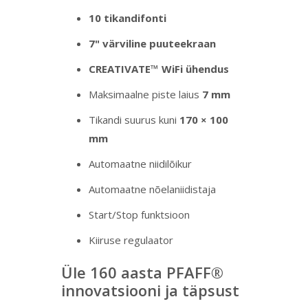
10 tikandifonti
7" värviline puuteekraan
CREATIVATE™ WiFi ühendus
Maksimaalne piste laius
7 mm
Tikandi suurus kuni
170 × 100
mm
Automaatne niidilõikur
Automaatne nõelaniidistaja
Start/Stop funktsioon
Kiiruse regulaator
Üle 160 aasta PFAFF®
innovatsiooni ja täpsust