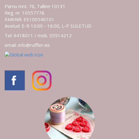
Pärnu mnt. 76, Tallinn 10131
Reg. nr. 10557778
KMKNR: EE100540101
Avatud: E-R 10:00 - 16:00, L-P SULETUD
Tel: 6418011 / mob. 55514212
email: info@ruffler.ee