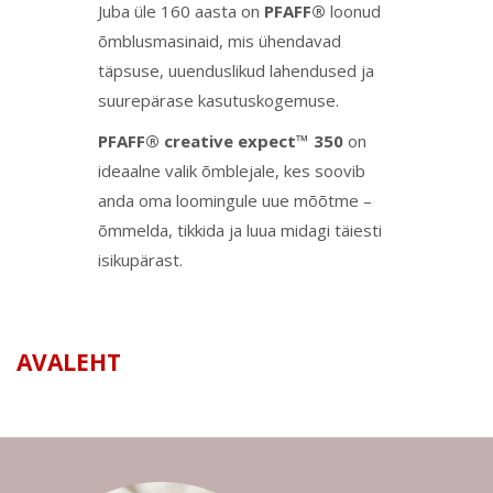
Juba üle 160 aasta on
PFAFF®
loonud
õmblusmasinaid, mis ühendavad
täpsuse, uuenduslikud lahendused ja
suurepärase kasutuskogemuse.
PFAFF® creative expect™ 350
on
ideaalne valik õmblejale, kes soovib
anda oma loomingule uue mõõtme –
õmmelda, tikkida ja luua midagi täiesti
isikupärast.
AVALEHT