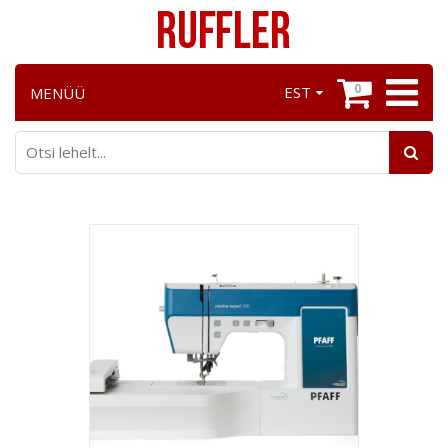
0
EST
MENÜÜ