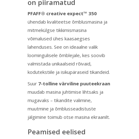
on piiramatud
PFAFF® creative expect™ 350
ühendab kvaliteetse õmblusmasina ja
mitmekülgse tikkimismasina
võimalused ühes kaasaegses
lahenduses. See on ideaalne valik
loomingulisele õmblejale, kes soovib
valmistada unikaalseid rõivaid,
kodutekstiile ja isikupäraseid tikandeid.
Suur
7-tolline värviline puuteekraan
muudab masina juhtimise lihtsaks ja
mugavaks – tikandite valimine,
muutmine ja õmblusseadistuste
jälgimine toimub otse masina ekraanilt.
Peamised eelised