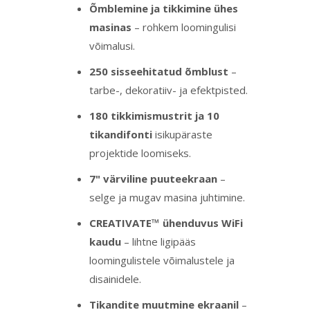
Õmblemine ja tikkimine ühes
masinas
– rohkem loomingulisi
võimalusi.
250 sisseehitatud õmblust
–
tarbe-, dekoratiiv- ja efektpisted.
180 tikkimismustrit ja 10
tikandifonti
isikupäraste
projektide loomiseks.
7" värviline puuteekraan
–
selge ja mugav masina juhtimine.
CREATIVATE™ ühenduvus WiFi
kaudu
– lihtne ligipääs
loomingulistele võimalustele ja
disainidele.
Tikandite muutmine ekraanil
–