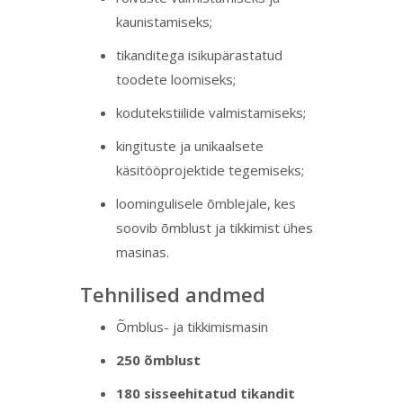
kaunistamiseks;
tikanditega isikupärastatud
toodete loomiseks;
kodutekstiilide valmistamiseks;
kingituste ja unikaalsete
käsitööprojektide tegemiseks;
loomingulisele õmblejale, kes
soovib õmblust ja tikkimist ühes
masinas.
Tehnilised andmed
Õmblus- ja tikkimismasin
250 õmblust
180 sisseehitatud tikandit