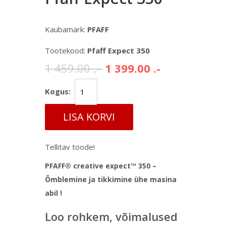
Kaubamärk:
PFAFF
Tootekood:
Pfaff Expect 350
1 459.00 .-
1 399.00 .-
Kogus:
LISA KORVI
Tellitav toode!
PFAFF® creative expect™ 350 –
Õmblemine ja tikkimine ühe masina
abil !
Loo rohkem, võimalused