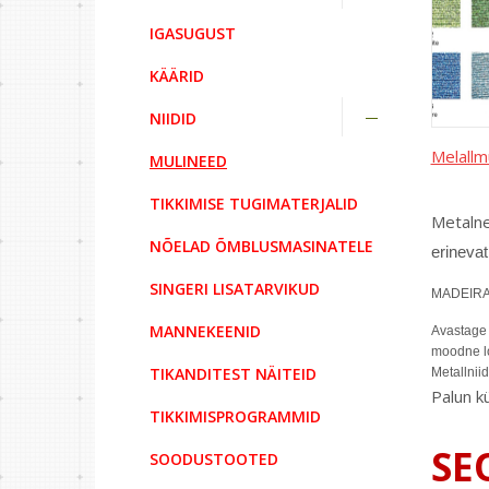
IGASUGUST
KÄÄRID
NIIDID
Melallm
MULINEED
TIKKIMISE TUGIMATERJALID
Metalne
NÕELAD ÕMBLUSMASINATELE
erinevat
SINGERI LISATARVIKUD
MADEIRA m
MANNEKEENID
Avastage 
moodne lo
TIKANDITEST NÄITEID
Metallniid
Palun k
TIKKIMISPROGRAMMID
SE
SOODUSTOOTED