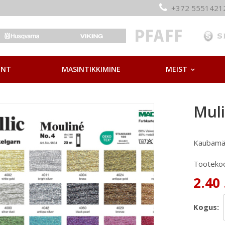
+372 55514
ONT
MASINTIKKIMINE
MEIST
Muli
Kaubamä
Tooteko
2.40 
Kogus: