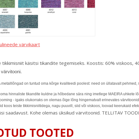
ulineede värvikaart
 tikkimisniit käsitsi tikandite tegemiseks. Koostis: 60% viskoos,
 värvitooni.
etalllõngad on tuntud oma kõrge kvaliteedi poolest: need on üllatavalt pehmed, sä
oma hinnaliste tikandite kuldne ja hõbedane sära ning imetlege MAEIRA uhkete lõng
oming - igaks olukorraks on olemas õige lõng hingematvalt erinevates värvitoonid
id koos teiste tikkimisniitidega, nagu puuvill, siid või viskoos, loovad keerukaid efek
üsi saadavust. Kohe olemas üksikud värvitoonid. TELLITAV TOOD
OTUD TOOTED