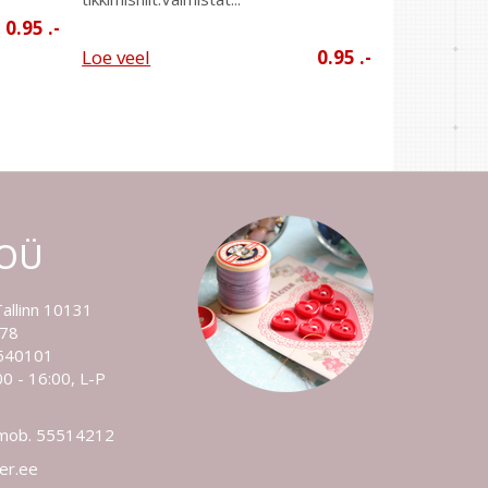
0.95 .-
Loe veel
0.95 .-
 OÜ
Tallinn 10131
778
540101
0 - 16:00, L-P
 mob. 55514212
ler.ee