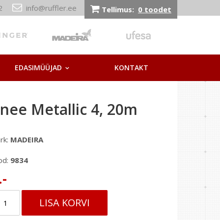
212
info@ruffler.ee
Tellimus:
0 toodet
EDASIMÜÜJAD
KONTAKT
nee Metallic 4, 20m
rk:
MADEIRA
od:
9834
.-
LISA KORVI