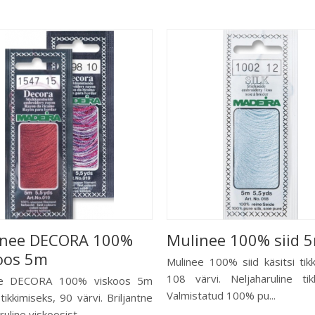
inee DECORA 100%
Mulinee 100% siid 
oos 5m
Mulinee 100% siid käsitsi tikk
108 värvi. Neljaharuline tikki
ee DECORA 100% viskoos 5m
Valmistatud 100% pu...
 tikkimiseks, 90 värvi. Briljantne
ruline viskoosist...