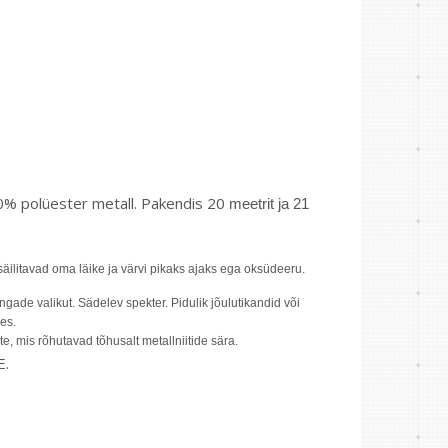
 40% polüester metall. Pakendis 20
meetrit ja 21
ilitavad oma läike ja värvi pikaks ajaks ega oksüdeeru.
ade valikut. Sädelev spekter. Pidulik jõulutikandid või
es.
te, mis rõhutavad tõhusalt metallniitide sära.
E.