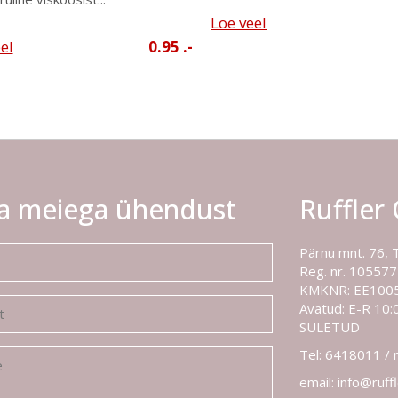
Loe veel
el
0.95 .-
a meiega ühendust
Ruffler
Pärnu mnt. 76, 
Reg. nr. 10557
KMKNR: EE100
Avatud: E-R 10:0
SULETUD
Tel: 6418011 /
email: info@ruff