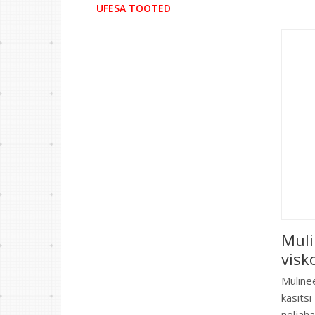
UFESA TOOTED
Mul
visk
Mulin
käsitsi
neljaha