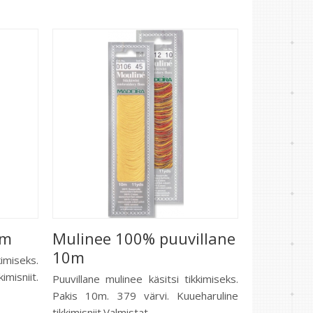
5m
Mulinee 100% puuvillane
10m
imiseks.
misniit.
Puuvillane mulinee käsitsi tikkimiseks.
Pakis 10m. 379 värvi. Kuueharuline
tikkimisniit.Valmistat...