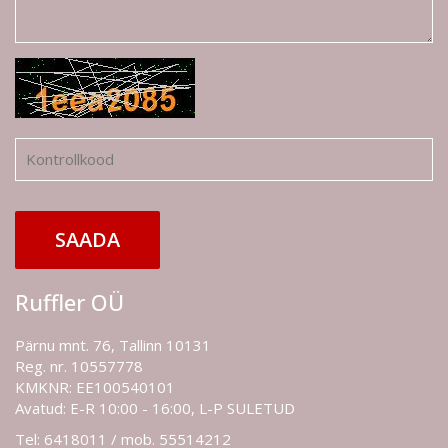
SAADA
Ruffler OÜ
Pärnu mnt. 76, Tallinn 10131
Reg. nr. 10557778
KMKNR: EE100540101
Avatud: E-R 10:00 - 16:00, L-P SULETUD
Tel: 6418011 / mob. 55514212