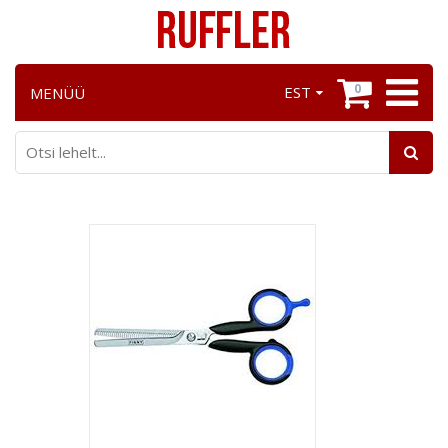
0
EST
MENÜÜ