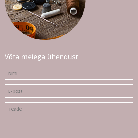
Võta meiega ühendust