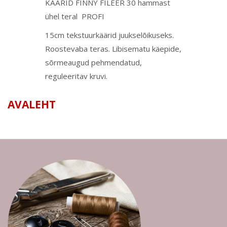
KÄÄRID FINNY FILEER 30 hammast
ühel teral PROFI
15cm tekstuurkäärid juukselõikuseks.
Roostevaba teras. Libisematu käepide,
sõrmeaugud pehmendatud,
reguleeritav kruvi.
AVALEHT