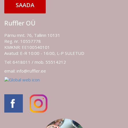
SAADA
Ruffler OÜ
Pärnu mnt. 76, Tallinn 10131
Reg. nr. 10557778
KMKNR: EE100540101
Avatud: E-R 10:00 - 16:00, L-P SULETUD
Tel: 6418011 / mob. 55514212
email: info@ruffler.ee