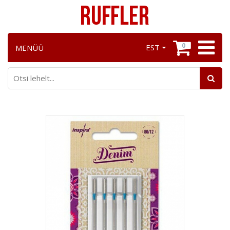
0
EST
MENÜÜ