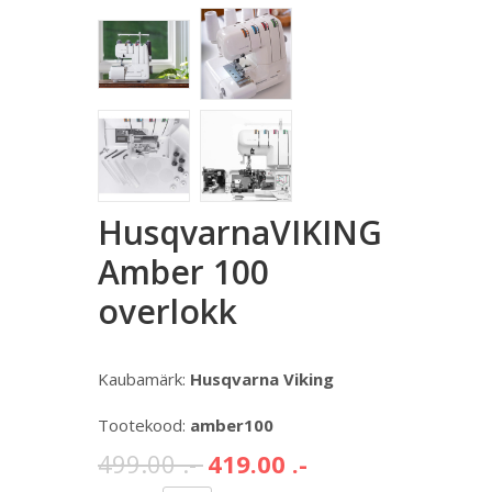
HusqvarnaVIKING
Amber 100
overlokk
Kaubamärk:
Husqvarna Viking
Tootekood:
amber100
499.00 .-
419.00 .-