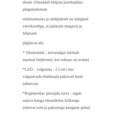
disain võimaldab hõlpsat juurdepääsu
pingutusketaste
niidistamiseks ja niidijuhend on märgitud
värvikoodiga, et pakkuda mugavat ja
hõlpsasti
jälgitavat abi.
* Ohutuslukk - turvasulgur takistab
masinal õmblemist, kui esikaas on avatud.
*LED – valgustus - 2 Led-i mis
valgustvada õmblusala pakuvad head
nähtavust.
*Reguleeritav pressjala surve - tagab
sujuva kanga etteandmise kõiksugu
erinevat sorti ja paksusega kangaste puhul.