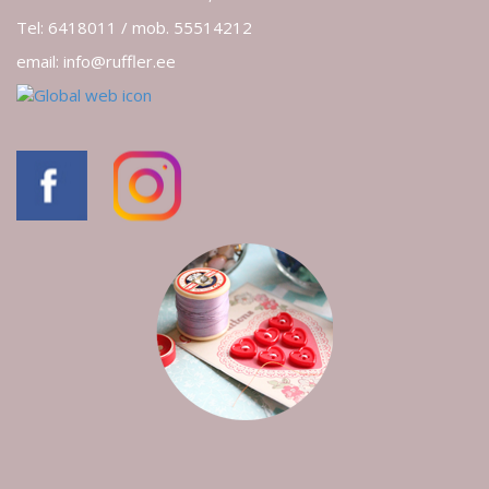
Tel: 6418011 / mob. 55514212
email: info@ruffler.ee