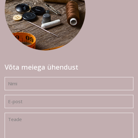
Võta meiega ühendust