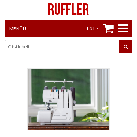
0
EST
MENÜÜ