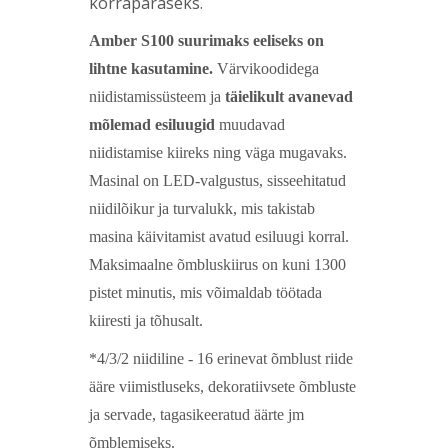
korrapäraseks.
Amber S100 suurimaks eeliseks on
lihtne kasutamine.
Värvikoodidega
niidistamissüsteem ja
täielikult avanevad
mõlemad esiluugid
muudavad
niidistamise kiireks ning väga mugavaks.
Masinal on LED-valgustus, sisseehitatud
niidilõikur ja turvalukk, mis takistab
masina käivitamist avatud esiluugi korral.
Maksimaalne õmbluskiirus on kuni 1300
pistet minutis, mis võimaldab töötada
kiiresti ja tõhusalt.
*4/3/2 niidiline - 16 erinevat õmblust riide
ääre viimistluseks, dekoratiivsete õmbluste
ja servade, tagasikeeratud äärte jm
õmblemiseks.