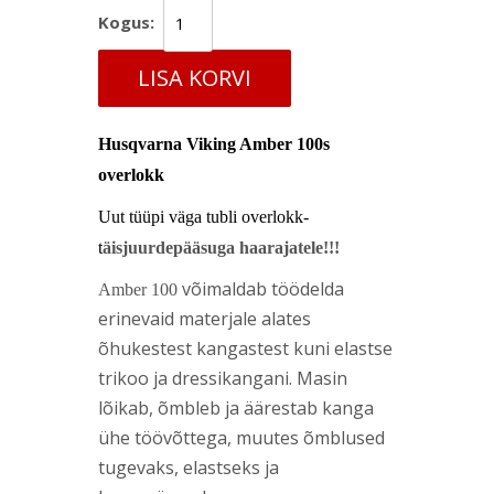
Kogus:
LISA KORVI
Husqvarna Viking Amber 100s
overlokk
Uut tüüpi väga tubli overlokk-
t
äisjuurdepääsuga haarajatele!!!
võimaldab töödelda
Amber 100
erinevaid materjale alates
õhukestest kangastest kuni elastse
trikoo ja dressikangani. Masin
lõikab, õmbleb ja äärestab kanga
ühe töövõttega, muutes õmblused
tugevaks, elastseks ja