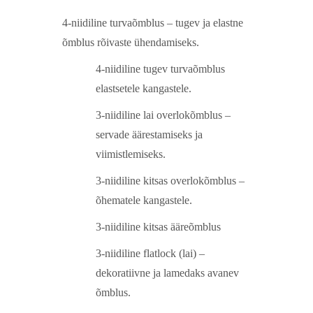
4-niidiline turvaõmblus
– tugev ja elastne
õmblus rõivaste ühendamiseks.
4-niidiline tugev turvaõmblus
elastsetele kangastele.
3-niidiline lai overlokõmblus
–
servade äärestamiseks ja
viimistlemiseks.
3-niidiline kitsas overlokõmblus
–
õhematele kangastele.
3-niidiline kitsas ääreõmblus
3-niidiline flatlock (lai)
–
dekoratiivne ja lamedaks avanev
õmblus.