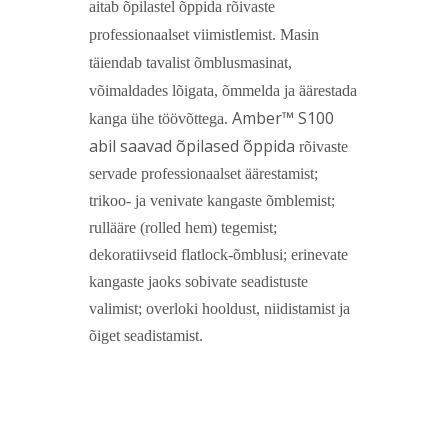
aitab õpilastel õppida rõivaste
professionaalset viimistlemist. Masin
täiendab tavalist õmblusmasinat,
võimaldades lõigata, õmmelda ja äärestada
Amber™ S100
kanga ühe töövõttega.
abil saavad õpilased õppida
rõivaste
servade professionaalset äärestamist;
trikoo- ja venivate kangaste õmblemist;
rullääre (rolled hem) tegemist;
dekoratiivseid flatlock-õmblusi; erinevate
kangaste jaoks sobivate seadistuste
valimist; overloki hooldust, niidistamist ja
õiget seadistamist.