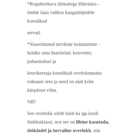
*Reguleeritava ülekattega lõikelaius -
õmble laias valikus kangatüüpidele
korralikud
servad.
*Sisseehitatud tarvikute hoiustamine -
hoidke oma lisanõelad, konverter,
puhastushari ja
kruvikeeraja korralikult overlokmasina
esikaane sees ja need on alati kohe
käepärast võtta.
NB!
See overlokk sobib hästi ka iga kooli
õmblusklassi, sest see on
lihtne kasutada,
töökindel ja turvaline overlokk
, mis