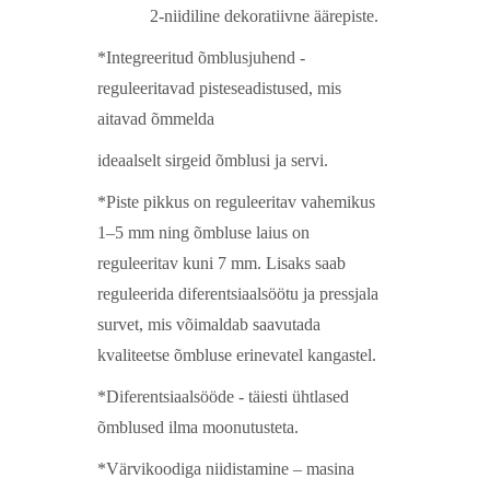
2-niidiline dekoratiivne äärepiste.
*Integreeritud õmblusjuhend -
reguleeritavad pisteseadistused, mis
aitavad õmmelda
ideaalselt sirgeid õmblusi ja servi.
*
Piste pikkus on reguleeritav vahemikus
1–5 mm ning õmbluse laius on
reguleeritav kuni 7 mm. Lisaks saab
reguleerida diferentsiaalsöötu ja pressjala
survet, mis võimaldab saavutada
kvaliteetse õmbluse erinevatel kangastel.
*Diferentsiaalsööde -
täiesti
ühtlased
õmblused ilma moonutusteta.
*Värvikoodiga niidistamine – masina