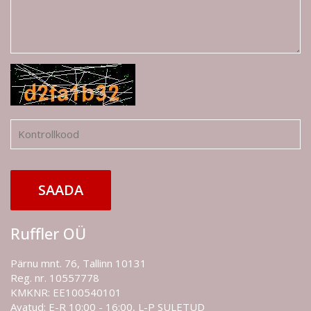
SAADA
Ruffler OÜ
Pärnu mnt. 76, Tallinn 10131
Reg. nr. 10557778
KMKNR: EE100540101
Avatud: E-R 10:00 - 16:00, L-P SULETUD