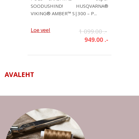
SOODUSHIND! HUSQVARNA®
VIKING® AMBER™ S|300 – P...
Loe veel
1 099.00 .-
949.00 .-
AVALEHT