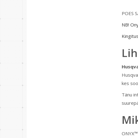
POES S
NB! Ony
Kingitus
Lih
Husqva
Husqvarn
kes soo
Tänu in
suurepä
Mi
ONYX™ 2