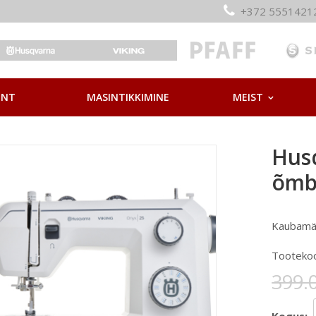
+372 55514
ONT
MASINTIKKIMINE
MEIST
Hus
õmb
Kaubamä
Tooteko
399.0