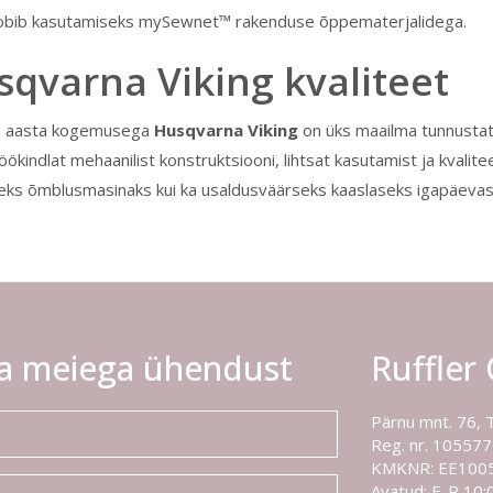
obib kasutamiseks mySewnet™ rakenduse õppematerjalidega.
qvarna Viking kvaliteet
0 aasta kogemusega
Husqvarna Viking
on üks maailma tunnusta
ökindlat mehaanilist konstruktsiooni, lihtsat kasutamist ja kvalite
ks õmblusmasinaks kui ka usaldusväärseks kaaslaseks igapäeva
a meiega ühendust
Ruffler
Pärnu mnt. 76, 
Reg. nr. 10557
KMKNR: EE100
Avatud: E-R 10:0