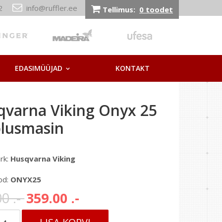
212
info@ruffler.ee
Tellimus:
0 toodet
EDASIMÜÜJAD
KONTAKT
qvarna Viking Onyx 25
lusmasin
rk:
Husqvarna Viking
od:
ONYX25
0 .-
359.00 .-