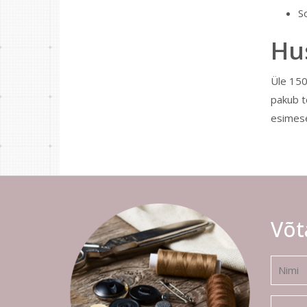
S
Hus
Üle 15
pakub tö
esimese
Võt