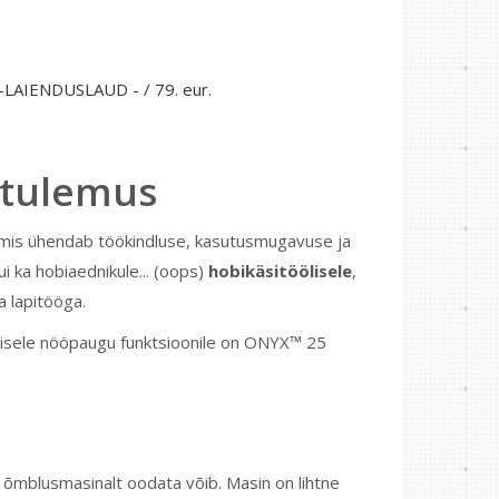
S-LAIENDUSLAUD - / 79. eur.
 tulemus
mis ühendab töökindluse, kasutusmugavuse ja
ui ka hobiaednikule... (oops)
hobikäsitöölisele
,
a lapitööga.
melisele nööpaugu funktsioonile on ONYX™ 25
t õmblusmasinalt oodata võib. Masin on lihtne