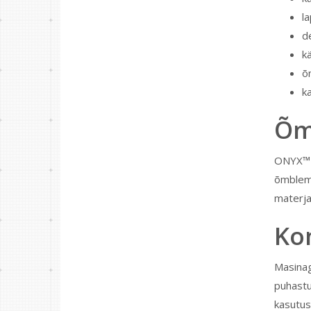
la
d
kä
õ
ka
Õmb
ONYX™ 25
õmblemi
materja
Ko
Masinag
puhastus
kasutus