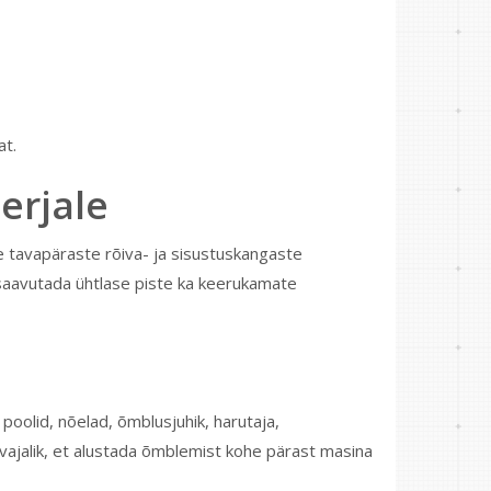
at.
erjale
ste tavapäraste rõiva- ja sisustuskangaste
saavutada ühtlase piste ka keerukamate
, poolid, nõelad, õmblusjuhik, harutaja,
ik vajalik, et alustada õmblemist kohe pärast masina