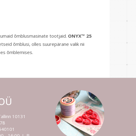
tumaid õmblusmasinate tootjaid.
ONYX™ 25
etseid õmblusi, olles suurepärane valik nii
ses õmblemises.
 OÜ
Tallinn 10131
778
540101
0 - 16:00, L-P