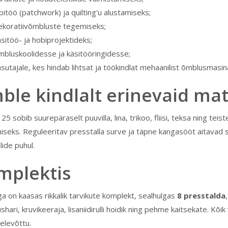
pitöö (patchwork) ja quilting'u alustamiseks;
ekoratiivõmbluste tegemiseks;
sitöö- ja hobiprojektideks;
mbluskoolidesse ja käsitööringidesse;
sutajale, kes hindab lihtsat ja töökindlat mehaanilist õmblusmasin
le kindlalt erinevaid mat
 sobib suurepäraselt puuvilla, lina, trikoo, fliisi, teksa ning tei
seks. Reguleeritav presstalla surve ja täpne kangasööt aitavad 
lide puhul.
mplektis
a on kaasas rikkalik tarvikute komplekt, sealhulgas
8 presstalda
hari, kruvikeeraja, lisaniidirulli hoidik ning pehme kaitsekate. Kõ
elevõttu.