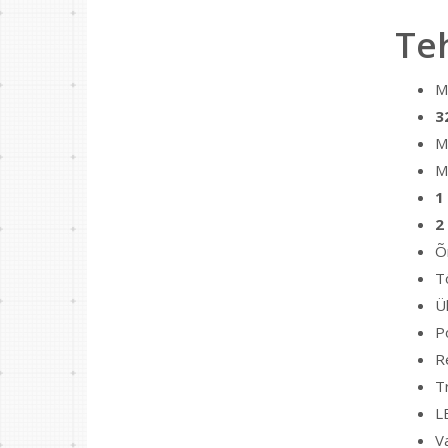
Te
M
3
M
M
1
2
Õ
T
Ü
P
R
T
L
V