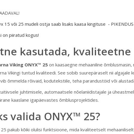
AADAVAL!
x 15 või 25 mudeli ostja saab lisaks kaasa kingituse - PIKENDU
i on piiratud kogus!
tne kasutada, kvaliteetne
rna Viking ONYX™ 25
on kaasaegne mehaaniline õmblusmasin, 
a Vikingi tuntud kvaliteedi. See sobib suurepäraselt nii algajale k
vib õmmelda rõivaid, kodutekstiile, teha parandustöid või alustad
tuitiivsele juhtimisele, automaatsele nõelaniidistajale ja üheast
rane kaaslane igapäevastes õmblusprojektides.
ks valida ONYX™ 25?
5 pakub kõiki olulisi funktsioone, mida kvaliteetselt mehaanilisel