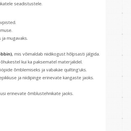
katele seadistustele.
ivpisted.
lemuse.
s ja mugavaks.
obbin)
, mis võimaldab niidikogust hõlpsasti jälgida.
 õhukestel kui ka paksematel materjalidel.
ööpide õmblemiseks ja vabakäe quilting'uks.
tepikkuse ja niidipinge erinevate kangaste jaoks.
usi erinevate õmblustehnikate jaoks.