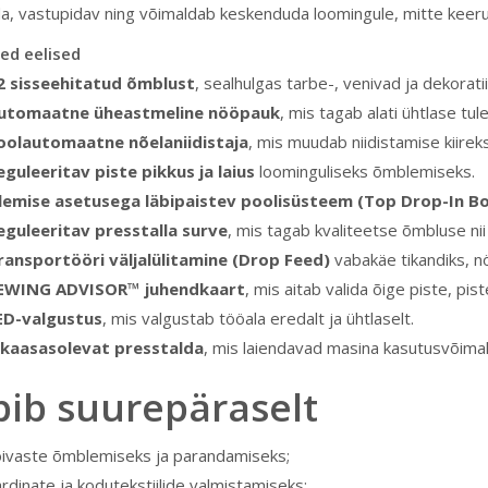
a, vastupidav ning võimaldab keskenduda loomingule, mitte keeru
ed eelised
2 sisseehitatud õmblust
, sealhulgas tarbe-, venivad ja dekorati
utomaatne üheastmeline nööpauk
, mis tagab alati ühtlase tu
oolautomaatne nõelaniidistaja
, mis muudab niidistamise kiirek
eguleeritav piste pikkus ja laius
loominguliseks õmblemiseks.
lemise asetusega läbipaistev poolisüsteem (Top Drop-In B
eguleeritav presstalla surve
, mis tagab kvaliteetse õmbluse nii
ransportööri väljalülitamine (Drop Feed)
vabakäe tikandiks, n
EWING ADVISOR™ juhendkaart
, mis aitab valida õige piste, pis
ED-valgustus
, mis valgustab tööala eredalt ja ühtlaselt.
 kaasasolevat presstalda
, mis laiendavad masina kasutusvõimal
bib suurepäraselt
õivaste õmblemiseks ja parandamiseks;
rdinate ja kodutekstiilide valmistamiseks;