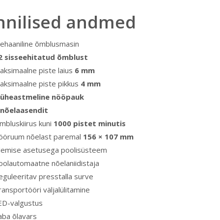
hnilised andmed
ehaaniline õmblusmasin
2 sisseehitatud õmblust
aksimaalne piste laius
6 mm
aksimaalne piste pikkus
4 mm
 üheastmeline nööpauk
 nõelaasendit
mbluskiirus kuni
1000 pistet minutis
ööruum nõelast paremal
156 × 107 mm
lemise asetusega poolisüsteem
oolautomaatne nõelaniidistaja
eguleeritav presstalla surve
ransportööri väljalülitamine
ED-valgustus
aba õlavars