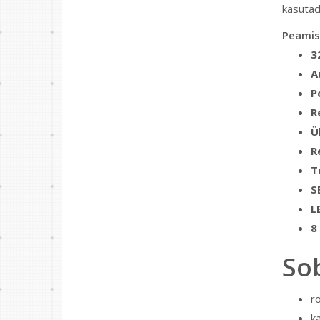
kasutad
Peamis
3
A
P
R
Ü
R
T
S
L
8
So
r
ka