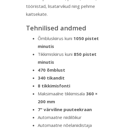
tööriistad, lisatarvikud ning pehme
kaitsekate.
Tehnilised andmed
Õmbluskiirus kuni
1050 pistet
minutis
Tikkimiskiirus kuni
850 pistet
minutis
470 õmblust
340 tikandit
8 tikkimisfonti
Maksimaalne tikkimisala
360 ×
200 mm
7" värviline puuteekraan
Automaatne niidilõikur
Automaatne nõelaniidistaja