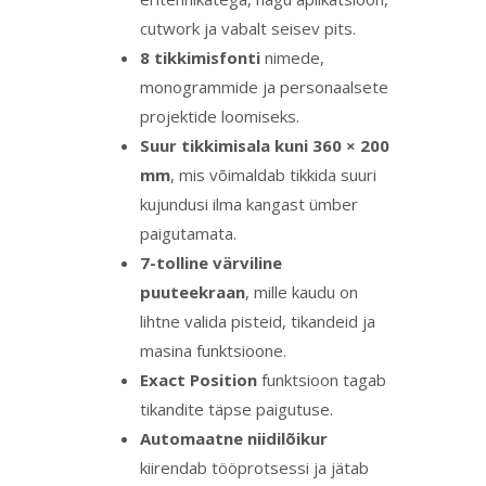
cutwork ja vabalt seisev pits.
8 tikkimisfonti
nimede,
monogrammide ja personaalsete
projektide loomiseks.
Suur tikkimisala kuni 360 × 200
mm
, mis võimaldab tikkida suuri
kujundusi ilma kangast ümber
paigutamata.
7-tolline värviline
puuteekraan
, mille kaudu on
lihtne valida pisteid, tikandeid ja
masina funktsioone.
Exact Position
funktsioon tagab
tikandite täpse paigutuse.
Automaatne niidilõikur
kiirendab tööprotsessi ja jätab