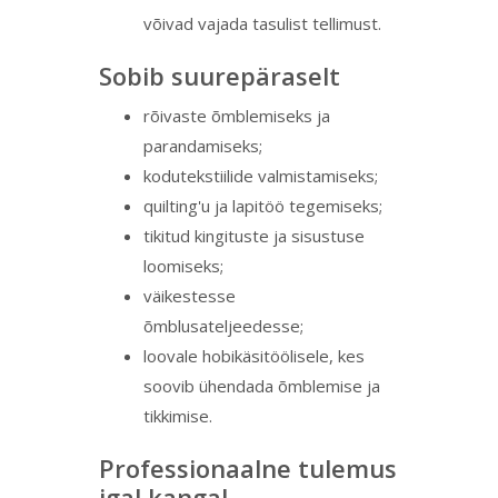
võivad vajada tasulist tellimust.
Sobib suurepäraselt
rõivaste õmblemiseks ja
parandamiseks;
kodutekstiilide valmistamiseks;
quilting'u ja lapitöö tegemiseks;
tikitud kingituste ja sisustuse
loomiseks;
väikestesse
õmblusateljeedesse;
loovale hobikäsitöölisele, kes
soovib ühendada õmblemise ja
tikkimise.
Professionaalne tulemus
igal kangal