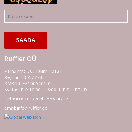
SAADA
Ruffler OÜ
Pärnu mnt. 76, Tallinn 10131
Reg. nr. 10557778
KMKNR: EE100540101
Avatud: E-R 10:00 - 16:00, L-P SULETUD
Tel: 6418011 / mob. 55514212
email: info@ruffler.ee