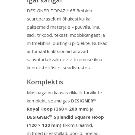
DESIGNER TOPAZ™ 65 õmbleb
suurepäraselt nii õhukesi kui ka
paksemaid materjale – puuvilla, lina,
siidi, trikood, teksat, mööblikangast ja
mitmekihilisi quilting'u projekte. Nutikad
automaatfunktsioonid aitavad
saavutada kvaliteetse tulemuse ilma
keeruliste käsitsi seadistusteta.
Komplektis
Masinaga on kaasas rikkalik tarvikute
komplekt, sealhulgas
DESIGNER™
Royal Hoop (360 × 200 mm)
ja
DESIGNER™ Splendid Square Hoop
(120 × 120 mm)
tikkimisraamid,
mitmed presstallad, poolid, nõelad,