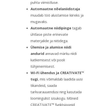
puhta viimistluse.
Automaatne nõelaniidistaja
muudab töö alustamise kiireks ja
mugavaks.
Automaatne niidipinge
tagab
ühtlase piste erinevate
materjalide ja niitidega.
Ülemise ja alumise niidi
andurid
annavad märku niidi
katkemisest või pooli
tühjenemisest.
Wi-Fi ühendus ja CREATIVATE™
tugi
, mis võimaldab laadida uusi
tikandeid, saada
tarkvarauuendusi ning kasutada
loomingulist sisukogu. Mõned
CREATIVATE™ funktsioonid