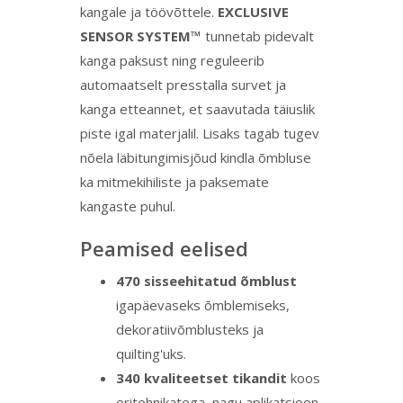
kangale ja töövõttele.
EXCLUSIVE
SENSOR SYSTEM™
tunnetab pidevalt
kanga paksust ning reguleerib
automaatselt presstalla survet ja
kanga etteannet, et saavutada täiuslik
piste igal materjalil. Lisaks tagab tugev
nõela läbitungimisjõud kindla õmbluse
ka mitmekihiliste ja paksemate
kangaste puhul.
Peamised eelised
470 sisseehitatud õmblust
igapäevaseks õmblemiseks,
dekoratiivõmblusteks ja
quilting'uks.
340 kvaliteetset tikandit
koos
eritehnikatega, nagu aplikatsioon,