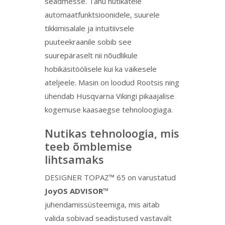
seadmesse. Tänu nutikatele
automaatfunktsioonidele, suurele
tikkimisalale ja intuitiivsele
puuteekraanile sobib see
suurepäraselt nii nõudlikule
hobikäsitöölisele kui ka väikesele
ateljeele. Masin on loodud Rootsis ning
ühendab Husqvarna Vikingi pikaajalise
kogemuse kaasaegse tehnoloogiaga.
Nutikas tehnoloogia, mis
teeb õmblemise
lihtsamaks
DESIGNER TOPAZ™ 65 on varustatud
JoyOS ADVISOR™
juhendamissüsteemiga, mis aitab
valida sobivad seadistused vastavalt