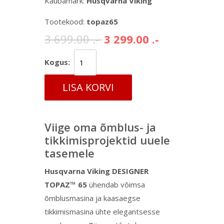
Kaubamärk:
Husqvarna Viking
Tootekood:
topaz65
3 699.00 .-
3 299.00 .-
Kogus:
LISA KORVI
Viige oma õmblus- ja
tikkimisprojektid uuele
tasemele
Husqvarna Viking DESIGNER
TOPAZ™ 65
ühendab võimsa
õmblusmasina ja kaasaegse
tikkimismasina ühte elegantsesse