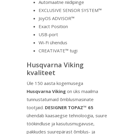
Automaatne niidipinge
EXCLUSIVE SENSOR SYSTEM™
JoyOS ADVISOR™
Exact Position
USB-port
Wi-Fi ühendus
CREATIVATE™ tugi
Husqvarna Viking
kvaliteet
Üle 150 aasta kogemusega
Husqvarna Viking
on üks maailma
tunnustatumaid õmblusmasinate
tootjaid.
DESIGNER TOPAZ™ 65
ühendab kaasaegse tehnoloogia, suure
töökindluse ja kasutusmugavuse,
pakkudes suurepärast õmblus- ja