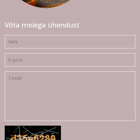
Võta meiega ühendust