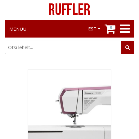
0
EST
MENÜÜ